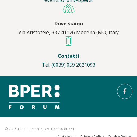
eventi.forum@bper.it
Dove siamo
Via Aristotele, 33 / 41126 Modena (MO) Italy
Contatti
Tel. (0039) 059 2021093
© 2019 BPER Forum P. IVA. 03830780361
Note legali
Privacy Policy
Cookie Policy